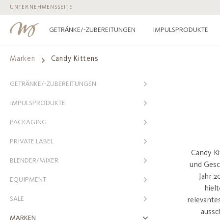
UNTERNEHMENSSEITE
 Hauptinhalt springen
Zur Suche springen
Zur Hauptnavigation springen
GETRÄNKE/-ZUBEREITUNGEN
IMPULSPRODUKTE
Marken
Candy Kittens
GETRÄNKE/-ZUBEREITUNGEN
IMPULSPRODUKTE
PACKAGING
PRIVATE LABEL
Candy Ki
BLENDER/MIXER
und Gesc
Jahr 2
EQUIPMENT
hiel
SALE
relevante
aussch
MARKEN