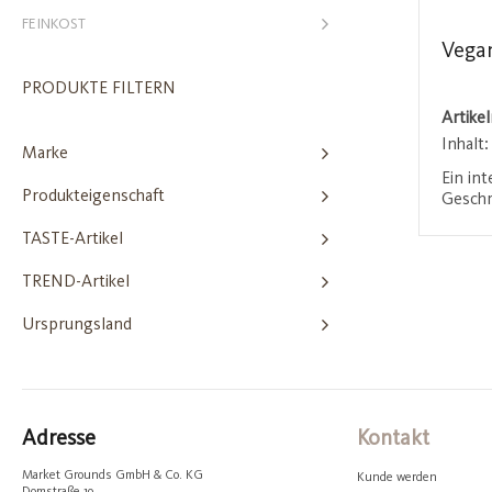
FEINKOST
Vega
PRODUKTE FILTERN
Artike
Inhalt
Marke
Ein int
Produkteigenschaft
Geschm
Gaumen
TASTE-Artikel
Textur
sauren
TREND-Artikel
pricke
auf me
Ursprungsland
Adresse
Kontakt
Market Grounds GmbH & Co. KG
Kunde werden