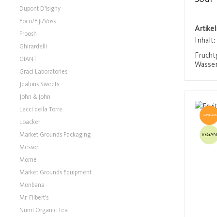
Dupont D'Isigny
Foco/Fiji/Voss
Artike
Froosh
Inhalt
Ghirardelli
Frucht
GIANT
Wasser
Graci Laboratories
enthal
Wasser
Jealous Sweets
ein spr
John & John
Geschm
Lecci della Torre
Abwech
TOPSELLER
Wasser
Loacker
Market Grounds Packaging
VEGAN
Messori
Mome
Market Grounds Equipment
Monbana
Mr. Filbert's
Numi Organic Tea