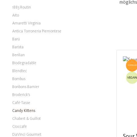
möglichs
1883 Routin
Aito
Amaretti Virginia
Antica Torroneria Piemontese
Barú
Barista
Benlian
Biodegradable
TOPSELLER
Blendtec
VEGAN
Bombus
Bonbons Barnier
Broderick's
Café-Tasse
Candy Kittens
Chabert & Guillot
Cioccafè
DaVinci Gourmet
Sour