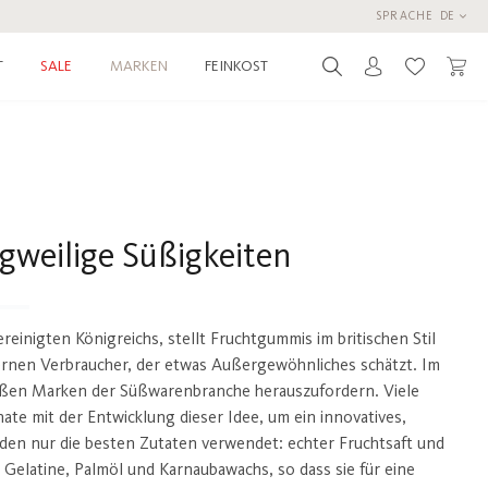
SPRACHE
DE
T
MARKEN
FEINKOST
SALE
Du hast 0 
ngweilige Süßigkeiten
inigten Königreichs, stellt Fruchtgummis im britischen Stil
rnen Verbraucher, der etwas Außergewöhnliches schätzt. Im
großen Marken der Süßwarenbranche herauszufordern. Viele
nate mit der Entwicklung dieser Idee, um ein innovatives,
den nur die besten Zutaten verwendet: echter Fruchtsaft und
n Gelatine, Palmöl und Karnaubawachs, so dass sie für eine