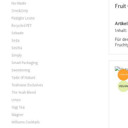
No Waste
Fruit
One&Only
Pastiglie Leone
Artike
Recycled PET
Inhalt
Sebaste
Für de
Seda
Frucht
Seicha
Erdbee
Simply
sorgen
dem ex
Smart Packaging
lecker
Sweetening
TOPSELLER
Taste of Nature
Teahouse Exclusives
VEGAN
The Yeah Blend
Urnex
Yogi Tea
Wagner
Williams Cocktails