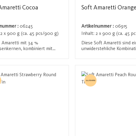
Amaretti Cocoa
Soft Amaretti Orang
lnummer :
06245
Artikelnummer :
06915
:
2 x 900 g (ca. 45 pcs/900 g)
Inhalt:
2 x 900 g (ca. 45 p
 Amaretti mit 34 %
Diese Soft Amaretti sind e
senkernen, kombiniert mit
unwiderstehliche Kombinat
reme und zarten
% Aprikosenkernen, Mande
ohnensplittern, versprechen
% kandierter Orangenschal
Anmelden / Registrieren
Anmelden / Regist
tensives Geschmackserlebnis.
Bissen bietet eine harmoni
rmonische Verbindung aus
Mischung aus süßer Fruch
 Süße und kräftigem
zartem Mandelaroma - perf
GLUTENFREI
eschmack macht sie zu einem
Genießer.
rstehlichen Begleiter für den
n Genussmoment. Perfekt zum
 oder als besondere Nascherei.