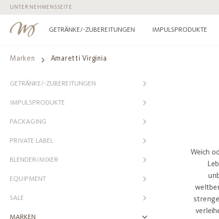
UNTERNEHMENSSEITE
 Hauptinhalt springen
Zur Suche springen
Zur Hauptnavigation springen
GETRÄNKE/-ZUBEREITUNGEN
IMPULSPRODUKTE
Marken
Amaretti Virginia
GETRÄNKE/-ZUBEREITUNGEN
IMPULSPRODUKTE
PACKAGING
PRIVATE LABEL
Weich od
BLENDER/MIXER
Leb
unb
EQUIPMENT
weltber
SALE
strenge
verlei
MARKEN