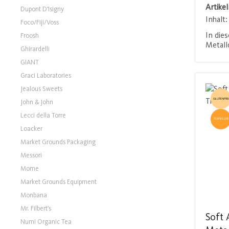
Artike
Dupont D'Isigny
Inhalt
Foco/Fiji/Voss
In die
Froosh
Metall
Ghirardelli
Amarett
GIANT
Auswah
46 % A
Graci Laboratories
16 % k
Jealous Sweets
diese L
GLUTENFREI
John & John
süß, s
erfris
Lecci della Torre
TOPSELLER
verlei
Loacker
angene
perfek
Market Grounds Packaging
der Ma
Messori
Delikat
Mome
Besond
natürl
Market Grounds Equipment
hochwe
Monbana
wissen
Mr. Filbert's
Soft
Numi Organic Tea