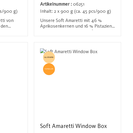
Artikelnummer :
06251
cs/900 g)
Inhalt:
2 x 900 g (ca. 45 pcs/900 g)
tti von
Unsere Soft Amaretti mit 46 %
u den
Aprikosenkernen und 16 % Pistazien
liens. Mit
sind ein wahres Highlight für alle, die
 7,5 %
besonderen Genuss schätzen. Die
rieren
Anmelden / Registrieren
Pistazien verleihen diesen Amaretti
nicht nur eine feine grüne Farbe,
it Jahren
sondern auch einen
GLUTENFREI
nack für
unverwechselbaren, leicht nussigen
sonderes
Geschmack. Perfekt für Genießer, die
TOPSELLER
 zaubern
nach dem gewissen Extra in ihrem
n ins
Gebäck suchen.
Soft Amaretti Window Box