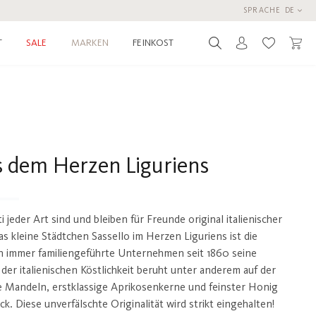
SPRACHE
DE
T
MARKEN
FEINKOST
SALE
Du hast 0 
s dem Herzen Liguriens
eder Art sind und bleiben für Freunde original italienischer
s kleine Städtchen Sassello im Herzen Liguriens ist die
ch immer familiengeführte Unternehmen seit 1860 seine
r italienischen Köstlichkeit beruht unter anderem auf der
e Mandeln, erstklassige Aprikosenkerne und feinster Honig
Diese unverfälschte Originalität wird strikt eingehalten!