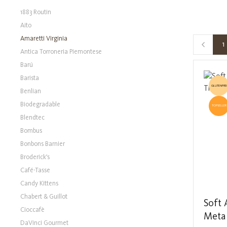
1883 Routin
Aito
Amaretti Virginia
1
S
Antica Torroneria Piemontese
Barú
Barista
GLUTENFREI
Benlian
Biodegradable
TOPSELLER
Blendtec
Bombus
Bonbons Barnier
Broderick's
Café-Tasse
Candy Kittens
Chabert & Guillot
Soft
Cioccafè
Metal
DaVinci Gourmet