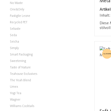
Metal
No Waste
Artike
One&Only
Inhalt
Pastiglie Leone
Recycled PET
Diese 
stilvol
Sebaste
auch e
Seda
frucht
Seicha
Apriko
kandie
Simply
überze
Smart Packaging
GLUTENFREI
natürl
in Ihre
Sweetening
Die fe
Taste of Nature
zarten
Teahouse Exclusives
frucht
Soft A
The Yeah Blend
unverf
Urnex
Perfekt
Yogi Tea
Zutate
schätz
Wagner
Williams Cocktails