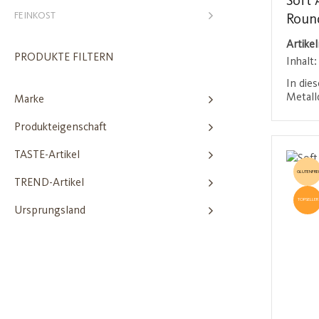
Soft 
FEINKOST
Roun
Artike
PRODUKTE FILTERN
Inhalt
In die
Metall
Marke
Amaret
% Apri
Produkteigenschaft
% Blau
Süße d
TASTE-Artikel
den na
GLUTENFREI
Apriko
TREND-Artikel
für ei
TOPSELLER
Geschm
Ursprungsland
sind ei
Kaffee
Aufmer
Ein nat
stilvo