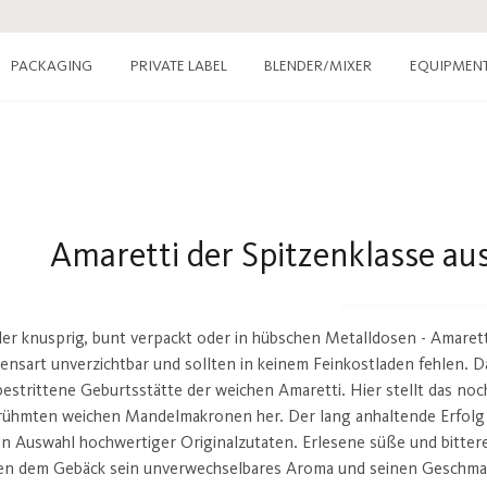
PACKAGING
PRIVATE LABEL
EQUIPMEN
BLENDER/MIXER
Amaretti der Spitzenklasse au
er knusprig, bunt verpackt oder in hübschen Metalldosen - Amaretti j
ensart unverzichtbar und sollten in keinem Feinkostladen fehlen. Da
estrittene Geburtsstätte der weichen Amaretti. Hier stellt das no
ühmten weichen Mandelmakronen her. Der lang anhaltende Erfolg de
n Auswahl hochwertiger Originalzutaten. Erlesene süße und bitter
hen dem Gebäck sein unverwechselbares Aroma und seinen Geschmack. 