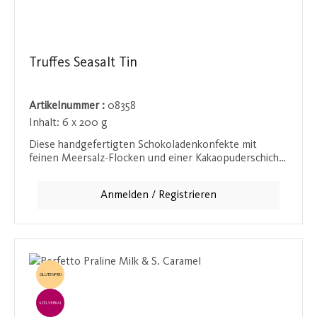
Truffes Seasalt Tin
Artikelnummer :
08358
Inhalt:
6 x 200 g
Diese handgefertigten Schokoladenkonfekte mit
feinen Meersalz-Flocken und einer Kakaopuderschicht
präsentieren sich in einer eleganten Metalldose. Das
perfekte Geschenk für Schokoladenliebhaber, die eine
Anmelden / Registrieren
Kombination aus süßen und salzigen Aromen zu
schätzen wissen.
GLUTENFREI
EINZELVERKAUF