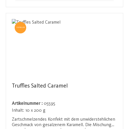
intensiviert und eine delikate Ausgewogenheit schafft,
die auf der Zunge zergeht. Ein Muss für Liebhaber von
süß-salzigen Kreationen.
TOPSELLER
Truffles Salted Caramel
Artikelnummer :
05595
Inhalt:
10 x 200 g
Zartschmelzendes Konfekt mit dem unwiderstehlichen
Geschmack von gesalzenem Karamell. Die Mischung