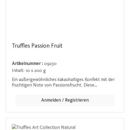
Truffles Passion Fruit
Artikelnummer :
09230
Inhalt:
10 x 200 g
Ein außergewöhnliches kakaohaltiges Konfekt mit der
fruchtigen Note von Passionsfrucht. Diese
harmonische Mischung aus zartschmelzender
Schokolade und exotischen Aromen verspricht einen
Anmelden / Registrieren
Geschmack, der in Erinnerung bleibt.