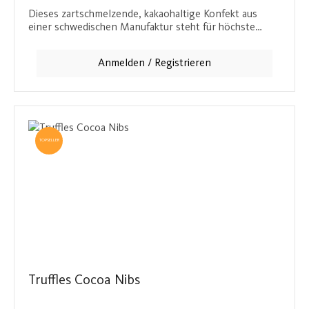
Dieses zartschmelzende, kakaohaltige Konfekt aus
einer schwedischen Manufaktur steht für höchste
Qualität und einen unvergesslichen
Schokoladengenuss. Die cremige Textur und der
Anmelden / Registrieren
reichhaltige Kakaogeschmack sorgen für ein intensives
Geschmackserlebnis, das jeden Schokoladenliebhaber
begeistern wird.
TOPSELLER
Truffles Cocoa Nibs