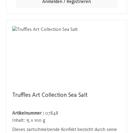
Anmelden / Registrieren
Verpackungsdesign. Ideal für Feinkostläden und
Boutiquen, die auf der Suche nach hochwertigen
Süßigkeiten sind, die unter ihrem eigenen
Markennamen angeboten werden können. Ein
exquisites Produkt, das sich perfekt für den
Einzelhandel oder als besonderes Geschenk eignet.
Truffles Art Collection Sea Salt
Artikelnummer :
07848
Inhalt:
15 x 100 g
Dieses zartschmelzende Konfekt besticht durch seine