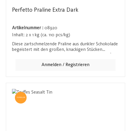
Perfetto Praline Extra Dark
Artikelnummer :
08920
Inhalt:
2 x 1 kg (ca. 110 pcs/kg)
Diese zartschmelzende Praline aus dunkler Schokolade
begeistert mit den großen, knackigen Stücken
Haselnüsse. Die herbe Schokolade harmoniert perfekt
mit den nussigen Aromen und sorgt für ein intensives
Anmelden / Registrieren
Geschmackserlebnis, das lange im Mund verweilt.
TOPSELLER