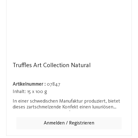
Truffles Art Collection Natural
Artikelnummer :
07847
Inhalt:
15 x 100 g
In einer schwedischen Manufaktur produziert, bietet
dieses zartschmelzende Konfekt einen luxuriösen
Schokoladengenuss, der auf der Zunge zergeht. Die
weiche Textur und der intensive
Anmelden / Registrieren
Schokoladengeschmack machen es zu einer wahren
Delikatesse. Ideal für besondere Momente oder als
kleine süße Belohnung im Alltag.