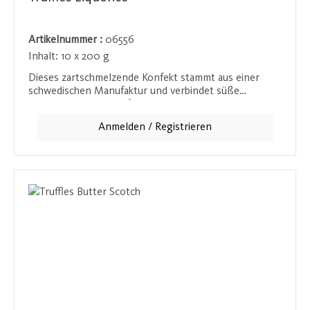
Artikelnummer :
06556
Inhalt:
10 x 200 g
Dieses zartschmelzende Konfekt stammt aus einer
schwedischen Manufaktur und verbindet süße
Schokolade mit einer feinen Lakritz-Note aus Aroma.
Die cremige Textur harmoniert mit dem würzigen
Anmelden / Registrieren
Akzent und schafft ein außergewöhnliches
Geschmackserlebnis für Liebhaber besonderer
Kombinationen.