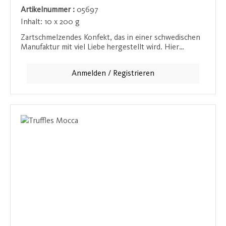
Artikelnummer :
05697
Inhalt:
10 x 200 g
Zartschmelzendes Konfekt, das in einer schwedischen
Manufaktur mit viel Liebe hergestellt wird. Hier
verschmelzen der vollmundige Geschmack von
Schokolade und die feine Knusprigkeit gerösteter
Anmelden / Registrieren
Kakaobohnensplitter. Die Textur der Schokolade wird
durch die Splitter perfekt ergänzt, wodurch ein
einzigartiger Biss und ein intensiver Kakaogeschmack
entstehen. Ein Genuss für wahre Kakaoliebhaber!