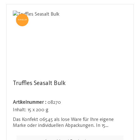
TOPSELLER
Truffles Seasalt Bulk
Artikelnummer :
08270
Inhalt:
15 x 200 g
Das Konfekt 06545 als lose Ware für Ihre eigene
Marke oder individuellen Abpackungen. In 15
Portionen je 200 g neutral abgepackt im Silberbeutel
bietet es Flexibilität für Ihr eigenes