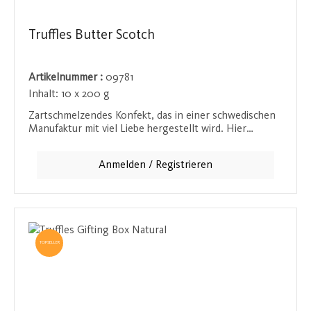
Truffles Butter Scotch
Artikelnummer :
09781
Inhalt:
10 x 200 g
Zartschmelzendes Konfekt, das in einer schwedischen
Manufaktur mit viel Liebe hergestellt wird. Hier
verschmelzen der vollmundige Geschmack von
Schokolade, die feine Süße von Butterscotch-Aroma
Anmelden / Registrieren
und knusprige Karamellstückchen. Der zarte Schmelz
wird durch die cremige Karamellnote perfekt ergänzt –
für einen ausgewogenen, runden Genussmoment.
Ideal für alle, die es schokoladig und süß lieben.
TOPSELLER