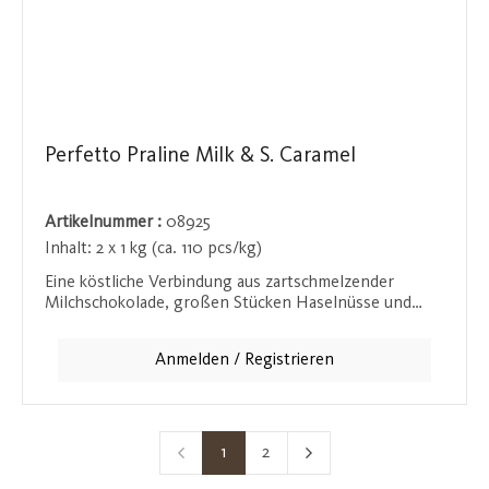
Perfetto Praline Milk & S. Caramel
Artikelnummer :
08925
Inhalt:
2 x 1 kg (ca. 110 pcs/kg)
Eine köstliche Verbindung aus zartschmelzender
Milchschokolade, großen Stücken Haselnüsse und
einem Hauch von gesalzenem Karamell. Die salzig-
süße Kombination bringt Abwechslung in jede
Anmelden / Registrieren
Pralinenkollektion und überzeugt mit ihrem
ausgewogenen Geschmack.
1
2
Seite
Seite