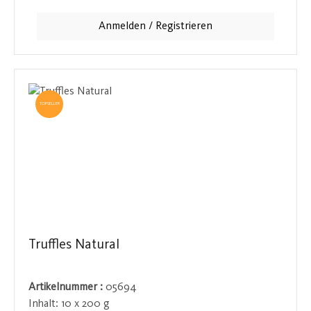
aus süß und salzig sorgt für einen verführerischen
Genussmoment, der in der schwedischen Manufaktur
Anmelden / Registrieren
meisterhaft kreiert wurde.
TOPSELLER
Truffles Natural
Artikelnummer :
05694
Inhalt:
10 x 200 g