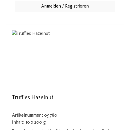
Frische der Blaubeeren ist in ihrer Art selten, aber
Anmelden / Registrieren
unheimlich lecker - ein echter Geheimtipp.
Truffles Hazelnut
Artikelnummer :
09780
Inhalt:
10 x 200 g