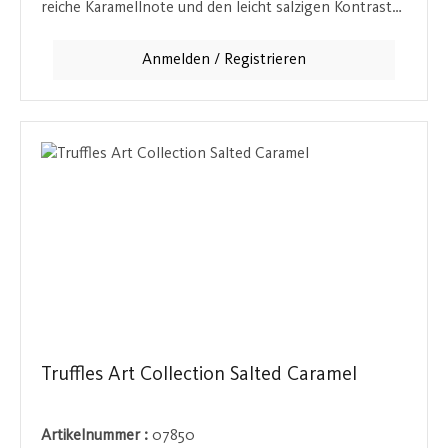
reiche Karamellnote und den leicht salzigen Kontrast
von 0,6 % Meersalz. Die weiche Schokolade
verschmilzt perfekt mit dem süß-salzigen Karamell, um
Anmelden / Registrieren
einen harmonischen Geschmack zu erzeugen, der Lust
auf mehr macht. Es ist die perfekte kleine Sünde für
den besonderen Genussmoment.
Truffles Art Collection Salted Caramel
Artikelnummer :
07850