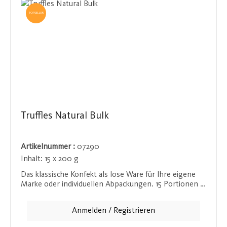
TOPSELLER
Truffles Natural Bulk
Artikelnummer :
07290
Inhalt:
15 x 200 g
Das klassische Konfekt als lose Ware für Ihre eigene
Marke oder individuellen Abpackungen. 15 Portionen je
200 g neutral abgepackt im Silberbeutel bieten
Flexibilität für Ihre individuellen Verpackungs- und
Anmelden / Registrieren
Präsentationsideen. Perfekt für Feinkostläden, die auf
der Suche nach einer süßen Spezialität sind, die sie