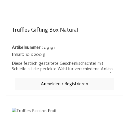
Truffles Gifting Box Natural
Artikelnummer :
09191
Inhalt:
10 x 200 g
Diese festlich gestaltete Geschenkschachtel mit
Schleife ist die perfekte Wahl für verschiedene Anlässe.
Ob Weihnachten, Valentinstag, Muttertag oder einfach
nur ein besonderer Moment - diese edle Verpackung
Anmelden / Registrieren
verleiht jedem Geschenk das gewisse Etwas und macht
Freude beim Verschenken.