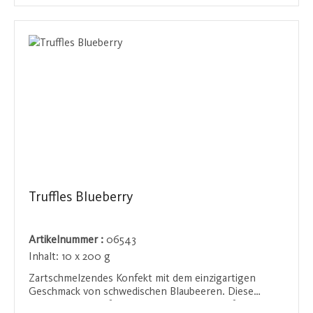
unter ihrem eigenen Label anbieten können.
Hochwertige Zutaten und exklusive
Geschmacksrichtungen machen dieses Konfekt zu
einer besonderen Leckerei.
Truffles Blueberry
Artikelnummer :
06543
Inhalt:
10 x 200 g
Zartschmelzendes Konfekt mit dem einzigartigen
Geschmack von schwedischen Blaubeeren. Diese
Kombination aus feiner Schokolade und der fruchtigen