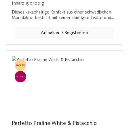
Inhalt:
15 x 100 g
Dieses kakaohaltige Konfekt aus einer schwedischen
Manufaktur besticht mit seiner samtigen Textur und
einer reichhaltigen Karamellnote. Die perfekte
Leckerei für Liebhaber von süßem und intensivem
Anmelden / Registrieren
Schokoladengenuss.
GLUTENFREI
EINZELVERKAUF
Perfetto Praline White & Pistacchio