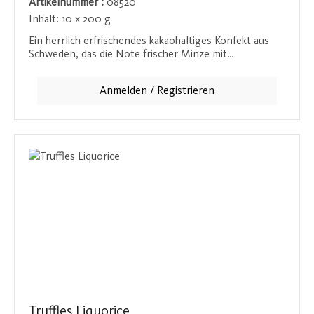
Artikelnummer :
08520
Inhalt:
10 x 200 g
Ein herrlich erfrischendes kakaohaltiges Konfekt aus
Schweden, das die Note frischer Minze mit
zartschmelzendem Schokoladengenuss kombiniert.
Ideal für alle, die eine leichte, erfrischende
Anmelden / Registrieren
Abwechslung suchen.
Truffles Liquorice