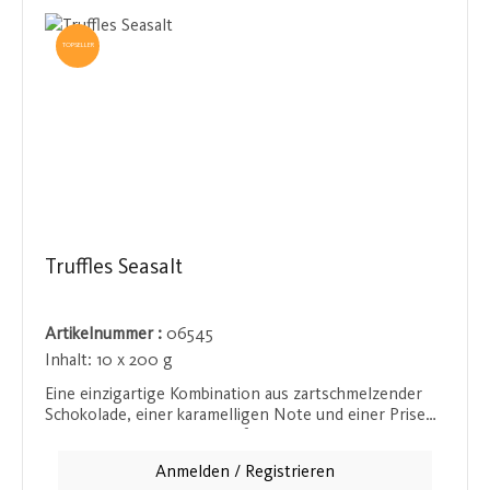
TOPSELLER
Truffles Seasalt
Artikelnummer :
06545
Inhalt:
10 x 200 g
Eine einzigartige Kombination aus zartschmelzender
Schokolade, einer karamelligen Note und einer Prise
Meersalz macht dieses Konfekt zu einem besonderen
Geschmackserlebnis. Das Karamell sorgt für eine süße,
Anmelden / Registrieren
reichhaltige Basis, während das Meersalz die Aromen