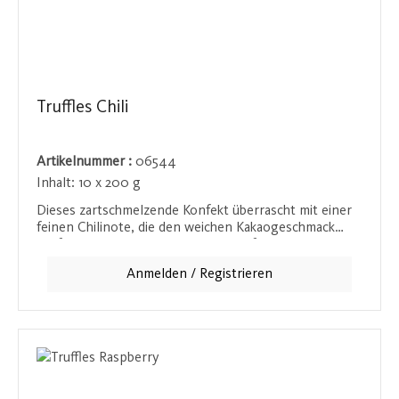
Truffles Chili
Artikelnummer :
06544
Inhalt:
10 x 200 g
Dieses zartschmelzende Konfekt überrascht mit einer
feinen Chilinote, die den weichen Kakaogeschmack
perfekt abrundet. Die dezente Schärfe bringt ein
aufregendes, neues Erlebnis für Schokoladenliebhaber.
Anmelden / Registrieren