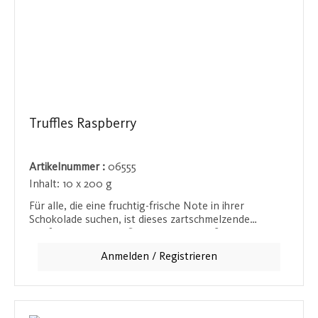
Truffles Raspberry
Artikelnummer :
06555
Inhalt:
10 x 200 g
Für alle, die eine fruchtig-frische Note in ihrer
Schokolade suchen, ist dieses zartschmelzende
Konfekt mit Himbeerflakes ideal. Die süße Himbeere
verleiht der Schokolade einen aufregenden Twist und
Anmelden / Registrieren
bringt eine angenehme Fruchtigkeit in jeden Bissen.
Ein perfekter Genuss für besondere Momente, die den
Gaumen mit einer Balance aus Süße und Frucht
erfreuen.