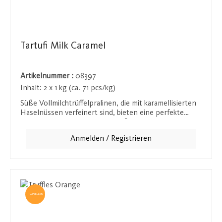
Tartufi Milk Caramel
Artikelnummer :
08397
Inhalt:
2 x 1 kg (ca. 71 pcs/kg)
Süße Vollmilchtrüffelpralinen, die mit karamellisierten
Haselnüssen verfeinert sind, bieten eine perfekte
Balance zwischen der zarten Süße der Schokolade und
dem knackigen Biss der Haselnüsse. Diese Pralinen
Anmelden / Registrieren
sind ein Hochgenuss für alle, die besondere
Schokoladenkreationen schätzen. Ideal zum
Verschenken oder für den eigenen Genussmoment.
TOPSELLER