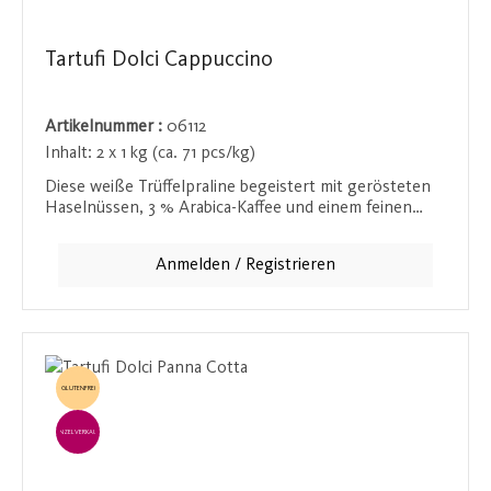
Tartufi Dolci Cappuccino
Artikelnummer :
06112
Inhalt:
2 x 1 kg (ca. 71 pcs/kg)
Diese weiße Trüffelpraline begeistert mit gerösteten
Haselnüssen, 3 % Arabica-Kaffee und einem feinen
Cappuccino-Aroma. Der cremig-milde Cappuccino-
Geschmack macht diese Praline zu einem samtigen,
Anmelden / Registrieren
geschmeidigen Genuss, perfekt für Kaffeeliebhaber.
GLUTENFREI
EINZELVERKAUF