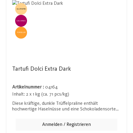
GLUTENFREI
EINZELVERKAUF
TOPSELLER
Tartufi Dolci Extra Dark
Artikelnummer :
04164
Inhalt:
2 x 1 kg (ca. 71 pcs/kg)
Diese kräftige, dunkle Trüffelpraline enthält
hochwertige Haselnüsse und eine Schokoladensorte
mit besonders hohem Kakaoanteil. Die Kombination
aus intensiver, bitterer Schokolade und den
Anmelden / Registrieren
gerösteten Nüssen sorgt für ein harmonisches
Geschmackserlebnis, das lange auf der Zunge