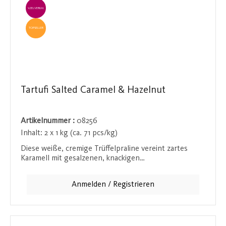
EINZELVERKAUF
TOPSELLER
Tartufi Salted Caramel & Hazelnut
Artikelnummer :
08256
Inhalt:
2 x 1 kg (ca. 71 pcs/kg)
Diese weiße, cremige Trüffelpraline vereint zartes
Karamell mit gesalzenen, knackigen
Haselnussstückchen in einer himmlisch weichen Textur.
Der Kontrast zwischen der weichen Schokolade und
Anmelden / Registrieren
den knackigen Haselnüssen macht jeden Bissen zu
einem Genuss, der auf der Zunge zergeht und
gleichzeitig für einen angenehmen Crunch sorgt. Ein
Muss für Fans von süßen und gleichzeitig salzigen
Leckereien!