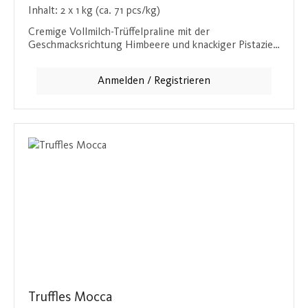
Inhalt:
2 x 1 kg (ca. 71 pcs/kg)
Cremige Vollmilch-Trüffelpraline mit der
Geschmacksrichtung Himbeere und knackiger Pistazie
(31,5 %). Diese Praline verbindet die Frische der
Himbeere mit der nussigen Knusprigkeit der Pistazie
Anmelden / Registrieren
und der Weichheit der Vollmilchschokolade. Ein Genuss
für alle Sinne, der in jedem Bissen überzeugt.
Truffles Mocca