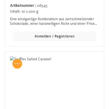
Artikelnummer :
06545
Inhalt:
10 x 200 g
Eine einzigartige Kombination aus zartschmelzender
Schokolade, einer karamelligen Note und einer Prise
Meersalz macht dieses Konfekt zu einem besonderen
Geschmackserlebnis. Das Karamell sorgt für eine süße,
Anmelden / Registrieren
reichhaltige Basis, während das Meersalz die Aromen
intensiviert und eine delikate Ausgewogenheit schafft,
die auf der Zunge zergeht. Ein Muss für Liebhaber von
süß-salzigen Kreationen.
TOPSELLER