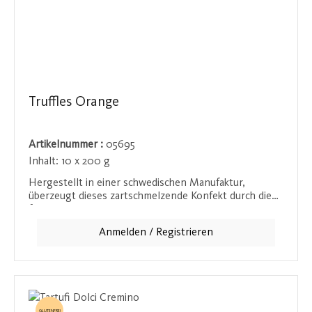
Truffles Orange
Artikelnummer :
05695
Inhalt:
10 x 200 g
Hergestellt in einer schwedischen Manufaktur,
überzeugt dieses zartschmelzende Konfekt durch die
fruchtige Frische kleiner Orangenschalenstückchen.
Die Verbindung von samtiger Schokolade und dem
Anmelden / Registrieren
aromatischen Zitrusgeschmack sorgt für eine
aufregende Geschmackskomposition, die sich ideal für
alle eignet, die fruchtige Akzente in ihrer Schokolade
lieben.
GLUTENFREI