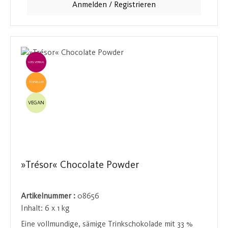
Anmelden / Registrieren
Schokolade macht diese Praline zu einem exquisiten
Genussmoment, den man nicht verpassen sollte.
EINZELVERKAUF
TOPSELLER
VEGAN
»Trésor« Chocolate Powder
Artikelnummer :
08656
Inhalt:
6 x 1 kg
Eine vollmundige, sämige Trinkschokolade mit 33 %