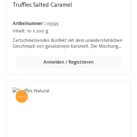
Truffles Salted Caramel
Artikelnummer :
05595
Inhalt:
10 x 200 g
Zartschmelzendes Konfekt mit dem unwiderstehlichen
Geschmack von gesalzenem Karamell. Die Mischung
aus süß und salzig sorgt für einen verführerischen
Genussmoment, der in der schwedischen Manufaktur
Anmelden / Registrieren
meisterhaft kreiert wurde.
TOPSELLER