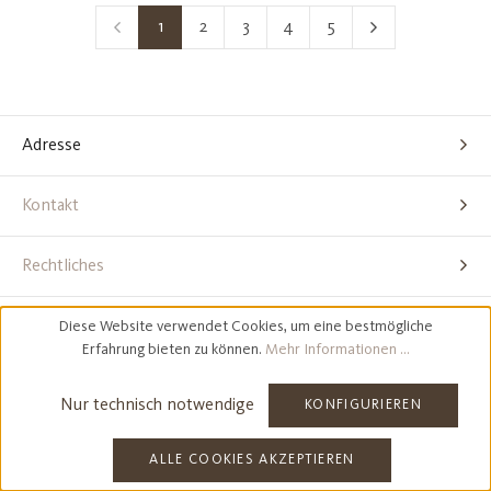
1
2
3
4
5
Seite
Seite
Seite
Seite
Seite
Adresse
Kontakt
Rechtliches
Zahlungsarten
Diese Website verwendet Cookies, um eine bestmögliche
Erfahrung bieten zu können.
Mehr Informationen ...
Alle Preise exkl. gesetzl. Mehrwertsteuer zzgl.
Versandkosten
und
ggf. Nachnahmegebühren, wenn nicht anders angegeben.
Nur technisch notwendige
KONFIGURIEREN
ALLE COOKIES AKZEPTIEREN