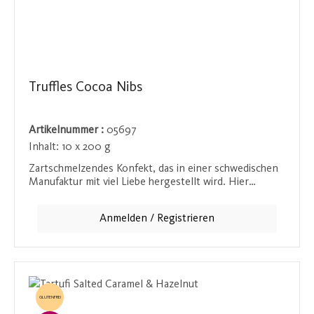
Truffles Cocoa Nibs
Artikelnummer :
05697
Inhalt:
10 x 200 g
Zartschmelzendes Konfekt, das in einer schwedischen
Manufaktur mit viel Liebe hergestellt wird. Hier
verschmelzen der vollmundige Geschmack von
Schokolade und die feine Knusprigkeit gerösteter
Anmelden / Registrieren
Kakaobohnensplitter. Die Textur der Schokolade wird
durch die Splitter perfekt ergänzt, wodurch ein
einzigartiger Biss und ein intensiver Kakaogeschmack
entstehen. Ein Genuss für wahre Kakaoliebhaber!
GLUTENFREI