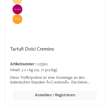
EINZELVERKAUF
TOPSELLER
Tartufi Dolci Cremino
Artikelnummer :
07560
Inhalt:
2 x 1 kg (ca. 71 pcs/kg)
Diese Trüffelpraline ist eine Hommage an den
italienischen Klassiker Â»CreminoÂ«. Die kleine
quadratische Schichtnougatpraline ist samtig weich im
Mund und verführt durch ihren intensiven
Anmelden / Registrieren
Haselnussgeschmack. Der feine Schmelz dieser Praline
macht sie zu einem Highlight für alle Liebhaber von
zartem Nougat und edlen Pralinen.