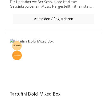
Für Liebhaber weißer Schokolade ist dieses
Getränkepulver ein Muss. Hergestellt mit feinster
Kakaobutter, verleiht es jedem Getränk einen
cremigen, vanilligen Geschmack. Eine Dose ergibt etwa
Anmelden / Registrieren
40 Portionen bei 20 g pro 0,24 l Getränk und sorgt
für einen köstlichen Genussmoment.
GLUTENFREI
TOPSELLER
Tartufini Dolci Mixed Box