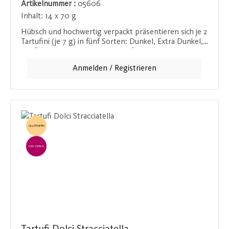
Artikelnummer :
05606
Inhalt:
14 x 70 g
Hübsch und hochwertig verpackt präsentieren sich je 2
Tartufini (je 7 g) in fünf Sorten: Dunkel, Extra Dunkel,
Weiß, Pistazie und Amaretti. Perfekt als Geschenk oder
zum Selbstgenießen.
Anmelden / Registrieren
GLUTENFREI
EINZELVERKAUF