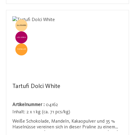
nachklingt.
GLUTENFREI
EINZELVERKAUF
TOPSELLER
Tartufi Dolci White
Artikelnummer :
04162
Inhalt:
2 x 1 kg (ca. 71 pcs/kg)
Weiße Schokolade, Mandeln, Kakaopulver und 35 %
Haselnüsse vereinen sich in dieser Praline zu einem
unvergleichlich feinen Geschmackserlebnis. Perfekt für