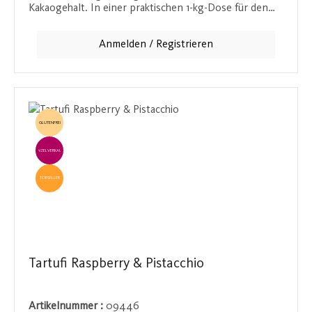
Kakaogehalt. In einer praktischen 1-kg-Dose für den
Ausschank oder als 250-g-Retaildose und Sachet
erhältlich. Ideal für Schokoladenliebhaber, die den
Anmelden / Registrieren
intensiven Geschmack von echter Schokolade
schätzen.
GLUTENFREI
EINZELVERKAUF
TOPSELLER
Tartufi Raspberry & Pistacchio
Artikelnummer :
09446