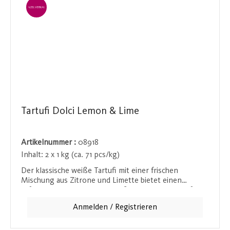
EINZELVERKAUF
Tartufi Dolci Lemon & Lime
Artikelnummer :
08918
Inhalt:
2 x 1 kg (ca. 71 pcs/kg)
Der klassische weiße Tartufi mit einer frischen
Mischung aus Zitrone und Limette bietet einen
erfrischenden und zugleich süßen Genuss. Diese feine
Kombination aus cremigem weißen Trüffel und der
Anmelden / Registrieren
leichten Säure der Zitrusfrüchte macht diesen Tartufi
zu einem besonderen Geschmackserlebnis. Ideal für
Liebhaber von Trüffelpralinen, die eine erfrischende