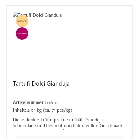
Note schätzen.
GLUTENFREI
EINZELVERKAUF
Tartufi Dolci Gianduja
Artikelnummer :
06111
Inhalt:
2 x 1 kg (ca. 71 pcs/kg)
Diese dunkle Trüffelpraline enthält Gianduja-
Schokolade und besticht durch den vollen Geschmack
der Haselnüsse. Die perfekte Balance zwischen
nussiger Fülle und der intensiven Bitterkeit dunkler