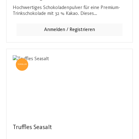
Hochwertiges Schokoladenpulver für eine Premium-
Trinkschokolade mit 32 % Kakao. Dieses
Getränkepulver ergibt 50 Portionen und bietet einen
cremigen, süßen Schokoladengenuss für die ganze
Anmelden / Registrieren
Familie.
TOPSELLER
Truffles Seasalt