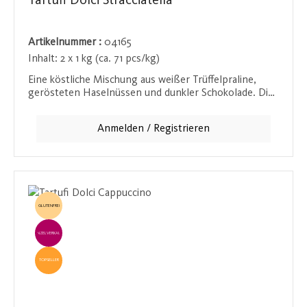
Tartufi Dolci Stracciatella
Artikelnummer :
04165
Inhalt:
2 x 1 kg (ca. 71 pcs/kg)
Eine köstliche Mischung aus weißer Trüffelpraline,
gerösteten Haselnüssen und dunkler Schokolade. Die
harmonische Verbindung dieser edlen Zutaten sorgt
für ein unvergessliches Geschmackserlebnis.
Anmelden / Registrieren
GLUTENFREI
EINZELVERKAUF
TOPSELLER