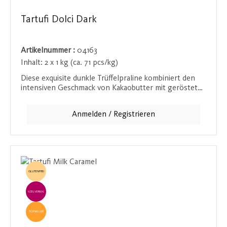
Tartufi Dolci Dark
Artikelnummer :
04163
Inhalt:
2 x 1 kg (ca. 71 pcs/kg)
Diese exquisite dunkle Trüffelpraline kombiniert den
intensiven Geschmack von Kakaobutter mit gerösteten
Haselnussstückchen. Der hohe Anteil an Kakaomasse
sorgt für ein kräftiges Schokoladenaroma, das in jedem
Anmelden / Registrieren
Bissen voll zur Geltung kommt. Ein wahrer Genuss für
Schokoladenenthusiasten, die den tiefen und reichen
Geschmack von hochwertiger Schokolade lieben.
GLUTENFREI
EINZELVERKAUF
TOPSELLER