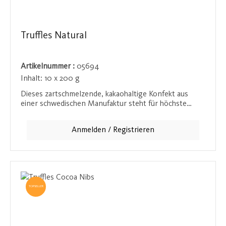
Truffles Natural
Artikelnummer :
05694
Inhalt:
10 x 200 g
Dieses zartschmelzende, kakaohaltige Konfekt aus
einer schwedischen Manufaktur steht für höchste
Qualität und einen unvergesslichen
Schokoladengenuss. Die cremige Textur und der
Anmelden / Registrieren
reichhaltige Kakaogeschmack sorgen für ein intensives
Geschmackserlebnis, das jeden Schokoladenliebhaber
begeistern wird.
TOPSELLER