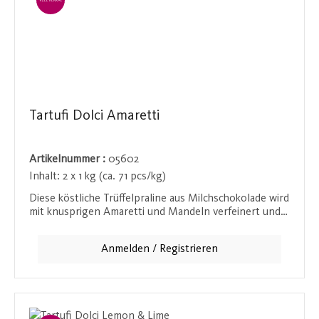
EINZELVERKAUF
Tartufi Dolci Amaretti
Artikelnummer :
05602
Inhalt:
2 x 1 kg (ca. 71 pcs/kg)
Diese köstliche Trüffelpraline aus Milchschokolade wird
mit knusprigen Amaretti und Mandeln verfeinert und
bietet ein einzigartiges Geschmackserlebnis. Die zarte
Praline zergeht förmlich auf der Zunge, während die
Anmelden / Registrieren
Amaretti und Mandeln für einen angenehmen Crunch
sorgen. Ideal als süße Belohnung zwischendurch oder
als besonderes Geschenk.