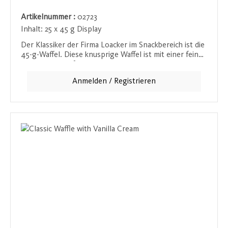
Artikelnummer :
02723
Inhalt:
25 x 45 g Display
Der Klassiker der Firma Loacker im Snackbereich ist die
45-g-Waffel. Diese knusprige Waffel ist mit einer feinen
Kakaocreme gefüllt und bietet ein harmonisches
Zusammenspiel aus knuspriger Textur und zarter
Anmelden / Registrieren
Creme. Perfekt für den kleinen Hunger zwischendurch
oder als süßer Snack zum Kaffee. Ein beliebter
Klassiker, der durch seine Qualität und seinen
unverwechselbaren Geschmack überzeugt.