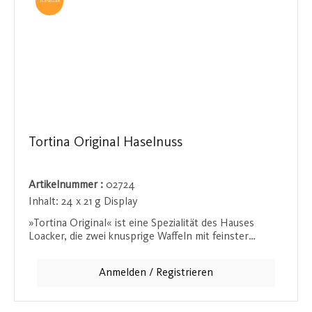
TOPSELLER
Tortina Original Haselnuss
Artikelnummer :
02724
Inhalt:
24 x 21 g Display
»Tortina Original« ist eine Spezialität des Hauses
Loacker, die zwei knusprige Waffeln mit feinster
Milchschokolade umhüllt und mit einer
zartschmelzenden Haselnuss-Nougat-Creme gefüllt
Anmelden / Registrieren
sind. Diese perfekte Kombination aus knusprigen
Waffeln und cremiger Füllung macht die Tortina zu
einem himmlischen Genuss. Ob als kleiner Snack für