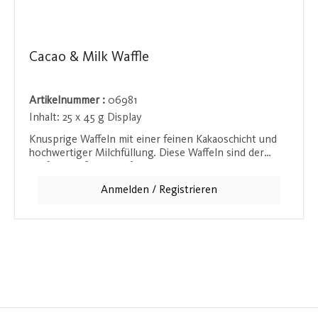
Cacao & Milk Waffle
Artikelnummer :
06981
Inhalt:
25 x 45 g Display
Knusprige Waffeln mit einer feinen Kakaoschicht und
hochwertiger Milchfüllung. Diese Waffeln sind der
perfekte süße Snack für zwischendurch und passen
hervorragend zu einem Kaffee oder Tee. Ein Genuss
Anmelden / Registrieren
für alle Waffel-Liebhaber.