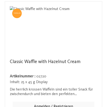
zwischendurch oder als süße Verführung nach dem
Essen - die Tortina Original bietet einen
unvergesslichen Moment der Süße und des Genusses.
TOPSELLER
Ideal für alle, die Wert auf hochwertige Zutaten und
handwerkliches Können legen.
Classic Waffle with Hazelnut Cream
Artikelnummer :
02720
Inhalt:
25 x 45 g Display
Die herrlich krossen Waffeln sind ein toller Snack für
zwischendurch und bieten den perfekten
Genussmoment, egal wo Sie sind. Der Klassiker ist die
45-g-Waffel mit feiner Haselnusscreme, die bei jedem
Anmelden / Registrieren