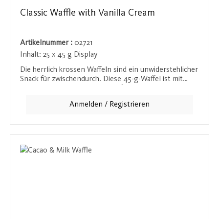
Classic Waffle with Vanilla Cream
Artikelnummer :
02721
Inhalt:
25 x 45 g Display
Die herrlich krossen Waffeln sind ein unwiderstehlicher
Snack für zwischendurch. Diese 45-g-Waffel ist mit
einer leckeren Vanillecreme gefüllt, die bei jedem
Bissen für ein süßes und cremiges Erlebnis sorgt. Die
Anmelden / Registrieren
Kombination aus knuspriger Waffel und der zarten
Vanillecreme macht diesen Snack besonders vielseitig -
ob als schneller Genuss unterwegs oder als süße
Auszeit bei einer Tasse Kaffee.