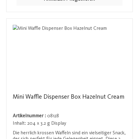
Bissen eine cremige und nussige Füllung offenbart.
Diese Waffeln sind nicht nur knusprig, sondern auch
voller Geschmack und ideal, um einen kleinen Hunger
schnell zu stillen. Ein zeitloser Klassiker für
Waffelliebhaber.
Mini Waffle Dispenser Box Hazelnut Cream
Artikelnummer :
08128
Inhalt:
204 x 3.2 g Display
Die herrlich krossen Waffeln sind ein vielseitiger Snack,