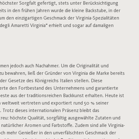
höchster Sorgfalt gefertigt, stets unter Berücksichtigung
s in den frühen Jahren wurde die kleine Backstube, in der
m den einzigartigen Geschmack der Virginia-Spezialitäten
egli Amaretti Virginia“ erhielt und sogar auf damaligen
men jedoch auch Nachahmer. Um die Originalität und
zu bewahren, ließ der Gründer von Virginia die Marke bereits
 der Gesetze des Königreichs Italien stellen. Diese
cherte den Fortbestand des Unternehmens und garantierte
este aus der traditionsreichen Backkunst erhalten. Heute ist
n weltweit vertreten und exportiert rund 50 % seiner
. Trotz dieses internationalen Präsenz bleibt das
eu: höchste Qualität, sorgfältig ausgewählte Zutaten und
natürlicher Aromen und Farbstoffe. Zudem sind alle Virginia-
noch mehr Genießer in den unverfälschten Geschmack der