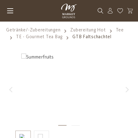
Zum Hauptinhalt springen
Du hast 0
Getränke/-Zubereitungen
Zubereitung Hot
Tee
TE - Gourmet Tea Bag
GTB Faltschachtel
Bildergalerie überspringen