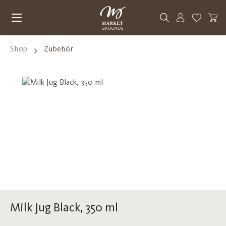
Zum Hauptinhalt springen
Du hast 0
Shop
Zubehör
Bildergalerie überspringen
Milk Jug Black, 350 ml