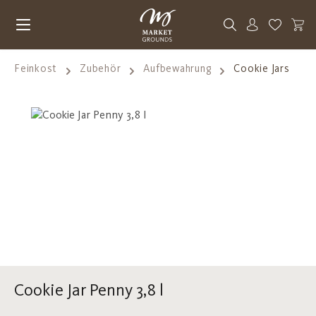
Zum Hauptinhalt springen
Du hast 0
Feinkost
Zubehör
Aufbewahrung
Cookie Jars
Bildergalerie überspringen
Cookie Jar Penny 3,8 l