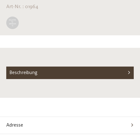
Art-Nr. : 01964
PALETTE
N-
SENDUN
G
Beschreibung
Adresse