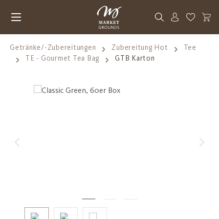
Zum Hauptinhalt springen
Du hast 0
Getränke/-Zubereitungen
Zubereitung Hot
Tee
TE - Gourmet Tea Bag
GTB Karton
Bildergalerie überspringen