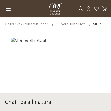
Zum Hauptinhalt springen
Du hast 0
Getränke/-Zubereitungen
Zubereitung Hot
Sirup
Bildergalerie überspringen
Chai Tea all natural