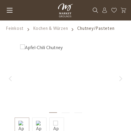
Zum Hauptinhalt springen
Du hast 0
Feinkost
Kochen & Würzen
Chutney/Pasteten
Bildergalerie überspringen